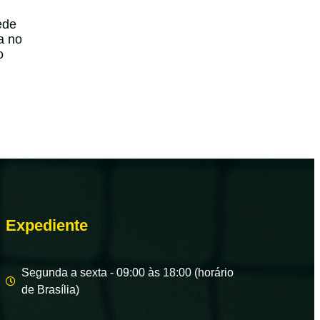
ede
a no
o
Expediente
Segunda a sexta - 09:00 às 18:00 (horário
de Brasília)