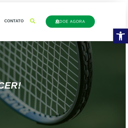
CONTATO
DOE AGORA
Ba
CER!