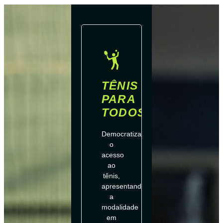
TÊNIS
PARA
TODOS
Democratizamos
o
acesso
ao
tênis,
apresentando
a
modalidade
em