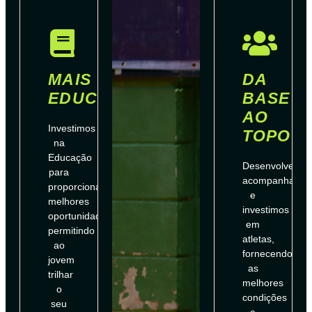
MAIS
DA
EDUCAÇÃO
BASE
AO
Investimos
TOPO
na
Educação
Desenvolvemos
para
acompanhamo
proporcionar
e
melhores
investimos
oportunidades,
em
permitindo
atletas,
ao
fornecendo
jovem
as
trilhar
melhores
o
condições
seu
e