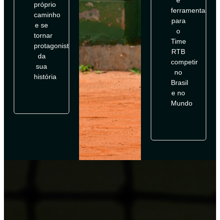
próprio
ferramentas
caminho
para
e se
o
tornar
Time
protagonista
RTB
da
competir
sua
no
história
Brasil
e no
Mundo