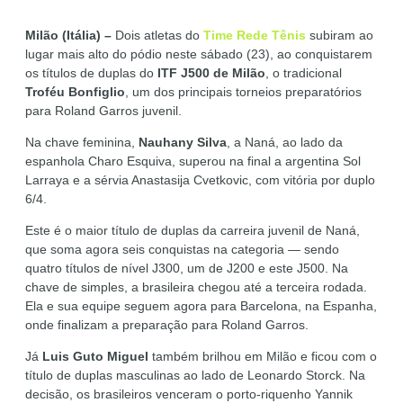
Milão (Itália) –
Dois atletas do
Time Rede Tênis
subiram ao
lugar mais alto do pódio neste sábado (23), ao conquistarem
os títulos de duplas do
ITF J500 de Milão
, o tradicional
Troféu Bonfiglio
, um dos principais torneios preparatórios
para Roland Garros juvenil.
Na chave feminina,
Nauhany Silva
, a Naná, ao lado da
espanhola Charo Esquiva, superou na final a argentina Sol
Larraya e a sérvia Anastasija Cvetkovic, com vitória por duplo
6/4.
Este é o maior título de duplas da carreira juvenil de Naná,
que soma agora seis conquistas na categoria — sendo
quatro títulos de nível J300, um de J200 e este J500. Na
chave de simples, a brasileira chegou até a terceira rodada.
Ela e sua equipe seguem agora para Barcelona, na Espanha,
onde finalizam a preparação para Roland Garros.
Já
Luis Guto Miguel
também brilhou em Milão e ficou com o
título de duplas masculinas ao lado de Leonardo Storck. Na
decisão, os brasileiros venceram o porto-riquenho Yannik