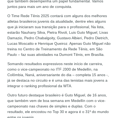
que também desempenha um papel fundamental. Vamos
juntos para mais um ano de conquista.
O Time Rede Tênis 2025 contará com alguns dos melhores
atletas brasileiros juvenis da atualidade, dentre eles alguns
que já iniciaram sua transição para o profissional, Na lista,
estarão Nauhany Silva, Pietra Rivoli, Luis Guto Miguel, Livas
Damazio, Pedro Chabalgoity, Gustavo Albieri, Pedro Dietrich,
Lucas Moscatto e Henrique Queiroz. Apenas Guto Miguel não
treina no Centro de Treinamento da Rede Tênis, em São
Paulo – faz suas atividades na Dumont Tênis, em Brasília.
Somando resultados expressivos neste início de carreira,
como o vice-campeonato no ITF J300 de Medellín, na
Colômbia, Naná, aniversariante do dia – completa 15 anos -,
já se destaca no circuito e é uma das tenistas mais jovens a
integrar o ranking profissional da WTA.
Outro futuro destaque brasileiro é Guto Miguel, de 16 anos,
que também vem de boa semana em Medellín com o vice-
campeonato nas chaves de simples e duplas. Com o
resultado, ele encostou no Top 30 e agora é o 31º do mundo
entre os juvenis.