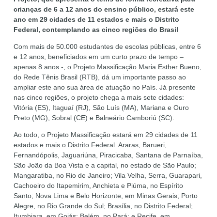
crianças de 6 a 12 anos do ensino público, estará este
ano em 29 cidades de 11 estados e mais o Distrito
Federal, contemplando as cinco regiões do Brasil
Com mais de 50.000 estudantes de escolas públicas, entre 6
e 12 anos, beneficiados em um curto prazo de tempo –
apenas 8 anos -, o Projeto Massificação Maria Esther Bueno,
do Rede Tênis Brasil (RTB), dá um importante passo ao
ampliar este ano sua área de atuação no País. Já presente
nas cinco regiões, o projeto chega a mais sete cidades:
Vitória (ES), Itaguaí (RJ), São Luís (MA), Mariana e Ouro
Preto (MG), Sobral (CE) e Balneário Camboriú (SC).
Ao todo, o Projeto Massificação estará em 29 cidades de 11
estados e mais o Distrito Federal. Araras, Barueri,
Fernandópolis, Jaguariúna, Piracicaba, Santana de Parnaíba,
São João da Boa Vista e a capital, no estado de São Paulo;
Mangaratiba, no Rio de Janeiro; Vila Velha, Serra, Guarapari,
Cachoeiro do Itapemirim, Anchieta e Piúma, no Espírito
Santo; Nova Lima e Belo Horizonte, em Minas Gerais; Porto
Alegre, no Rio Grande do Sul; Brasília, no Distrito Federal;
Itumbiara, em Goiás; Belém, no Pará; e Recife, em